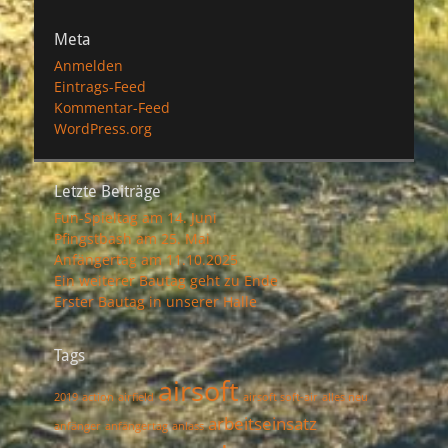
Meta
Anmelden
Eintrags-Feed
Kommentar-Feed
WordPress.org
Letzte Beiträge
Fun-Spieltag am 14. Juni
Pfingstbash am 25. Mai
Anfängertag am 11.10.2025
Ein weiterer Bautag geht zu Ende
Erster Bautag in unserer Halle
Tags
airsoft
2019
action
airfield
airsoft soft-air
alles neu
arbeitseinsatz
anfänger
anfängertag
anlass