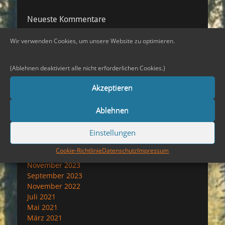
Neueste Kommentare
Wir verwenden Cookies, um unsere Website zu optimieren.
Archiv
(Ablehnen deaktiviert alle nicht erforderlichen Cookies.)
Juni 2026
Mai 2026
Akzeptieren
August 2025
Februar 2025
Ablehnen
Dezember 2024
November 2024
Einstellungen
September 2024
August 2024
Cookie-Richtlinie
Datenschutz
Impressum
Juni 2024
November 2023
September 2023
November 2022
Juli 2021
Mai 2021
März 2021