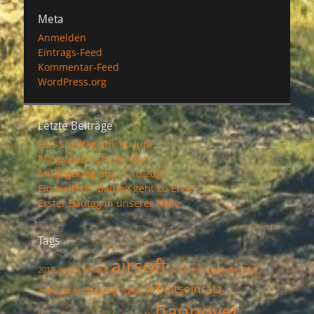
Meta
Anmelden
Eintrags-Feed
Kommentar-Feed
WordPress.org
Letzte Beiträge
Fun-Spieltag am 14. Juni
Pfingstbash am 25. Mai
Anfängertag am 11.10.2025
Ein weiterer Bautag geht zu Ende
Erster Bautag in unserer Halle
Tags
airsoft
2019
action
airfield
airsoft soft-air
alles neu
arbeitseinsatz
anfänger
anfängertag
anlass
hannover